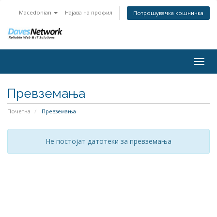
Macedonian
Најава на профил
Потрошувачка кошничка
Togg
navig
Превземања
Почетна
Превземања
Не постојат датотеки за превземања