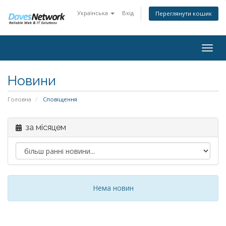
Українська
Вхід
Переглянути кошик
Togg
navig
Новини
Головна
Сповіщення
за місяцем
Нема новин